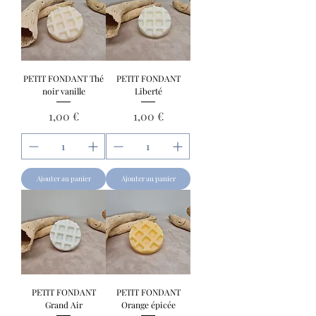
PETIT FONDANT Thé
PETIT FONDANT
noir vanille
Liberté
Prix
Prix
1,00 €
1,00 €
Ajouter au panier
Ajouter au panier
PETIT FONDANT
PETIT FONDANT
Grand Air
Orange épicée