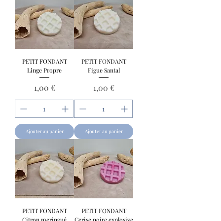
PETIT FONDANT
PETIT FONDANT
Linge Propre
Figue Santal
Prix
Prix
1,00 €
1,00 €
Ajouter au panier
Ajouter au panier
PETIT FONDANT
PETIT FONDANT
Citron meringué
Cerise noire explosive