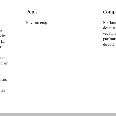
Poids
Compo
Environ 190g
Nos boug
des mati
ez
végétal
 cire
parfums
 La
directem
t
une
 d'air
s
amais
gnée