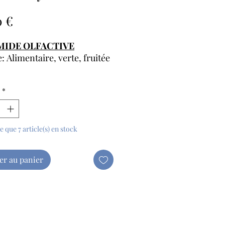
Prix
0 €
MIDE OLFACTIVE
: Alimentaire, verte, fruitée
s de tête
:
*
cassis
s de coeur
:
e
te que 7 article(s) en stock
s de fond
:
, praline
er au panier