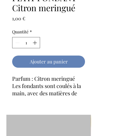
Citron meringué
Prix
1,00 €
Quantité
*
Ajouter au panier
Parfum : Citron meringué
Les fondants sont coulés à la
main, avec des matières de
haute qualité (cire de soja
végétale et parfums naturels
sans CMR, venant
directement de la ville de
Grasse).