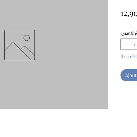
12,9
Quantité
Il ne res
Ajout