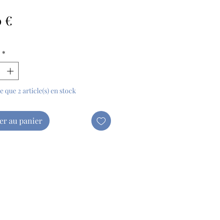
Prix
0 €
*
te que 2 article(s) en stock
er au panier